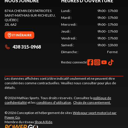
NOUS JOINDRE
HEURES D'OUVERTURE
874 A CHEMIN DES PATRIOTES
Lundi
:
9h00 - 17h00
SAINT-MATHIAS-SUR-RICHELIEU
,
Mardi
:
9h00 - 17h00
QUÉBEC
J3L 6A2
Mercredi
:
9h00 - 17h00
Jeudi
:
9h00 - 17h00
ITINÉRAIRE
Vendredi
:
9h00 - 17h00
Samedi
:
9h00 - 13h00
438 315-0968
Dimanche
:
Fermé
Restez connecté
Les données affichées sont à titre indicatif seulement et ne peuvent être
considérées comme contractuelles. Veuillez nous consulter pour plus de
détails.
© 2026 Mathias Sports. Tous droits réservés. Consultez la
politique de
confidentialité
et les
conditions d'utilisation
.
Choix de consentement.
© 2026 Conception et hébergement de sites
Web pour sport motorisé par
Power Go
.
Membre du réseau
Shop A Ride
.