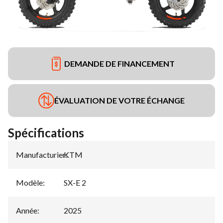
DEMANDE DE FINANCEMENT
ÉVALUATION DE VOTRE ÉCHANGE
Spécifications
Manufacturier
KTM
:
Modèle
:
SX-E 2
Année
:
2025