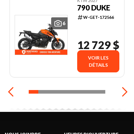
KTM 2027
790 DUKE
W-GET-172566
6
12 729 $
VOIR LES
DÉTAILS