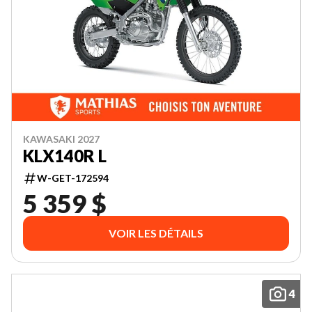
KAWASAKI 2027
KLX140R L
W-GET-172594
5 359 $
VOIR LES DÉTAILS
4