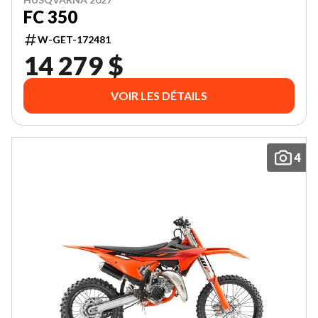
FC 350
W-GET-172481
14 279 $
VOIR LES DÉTAILS
4