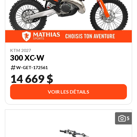
KTM 2027
300 XC-W
W-GET-172561
14 669 $
VOIR LES DÉTAILS
5