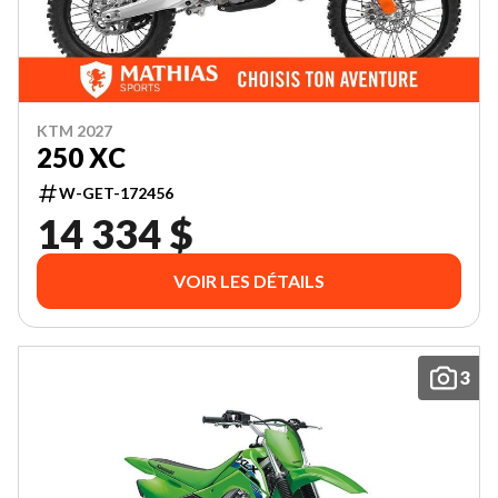
KTM 2027
250 XC
W-GET-172456
14 334 $
VOIR LES DÉTAILS
3