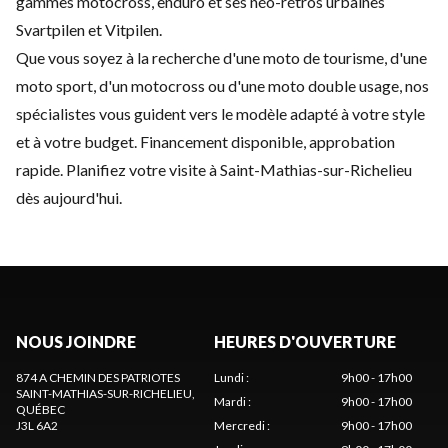
gammes motocross, enduro et ses néo-rétros urbaines
Svartpilen et Vitpilen.
Que vous soyez à la recherche d'une moto de tourisme, d'une
moto sport, d'un motocross ou d'une moto double usage, nos
spécialistes vous guident vers le modèle adapté à votre style
et à votre budget. Financement disponible, approbation
rapide. Planifiez votre visite à Saint-Mathias-sur-Richelieu
dès aujourd'hui.
NOUS JOINDRE
HEURES D'OUVERTURE
874 A CHEMIN DES PATRIOTES
Lundi
:
9h00 - 17h00
SAINT-MATHIAS-SUR-RICHELIEU
,
Mardi
:
9h00 - 17h00
QUÉBEC
J3L 6A2
Mercredi
:
9h00 - 17h00