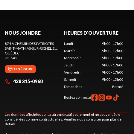
NOUS JOINDRE
HEURES D'OUVERTURE
874 A CHEMIN DES PATRIOTES
Lundi
:
9h00 - 17h00
SAINT-MATHIAS-SUR-RICHELIEU
,
Mardi
:
9h00 - 17h00
QUÉBEC
J3L 6A2
Mercredi
:
9h00 - 17h00
Jeudi
:
9h00 - 17h00
ITINÉRAIRE
Vendredi
:
9h00 - 17h00
Samedi
:
9h00 - 13h00
438 315-0968
Dimanche
:
Fermé
Restez connecté
Les données affichées sont à titre indicatif seulement et ne peuvent être
considérées comme contractuelles. Veuillez nous consulter pour plus de
détails.