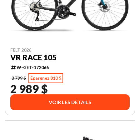
FELT 2026
VR RACE 105
W-GET-172066
3 799 $
Épargnez 810 $
2 989 $
VOIR LES DÉTAILS