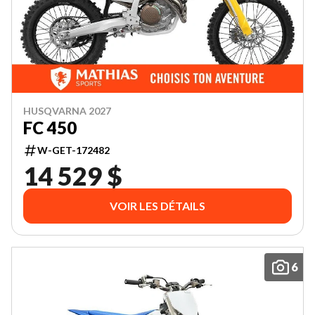
HUSQVARNA 2027
FC 450
W-GET-172482
14 529 $
VOIR LES DÉTAILS
6