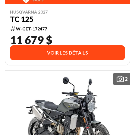
HUSQVARNA 2027
TC 125
W-GET-172477
11 679 $
VOIR LES DÉTAILS
2