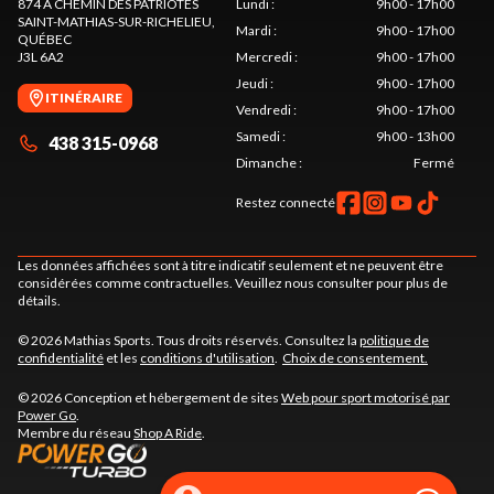
874 A CHEMIN DES PATRIOTES
Lundi
:
9h00 - 17h00
SAINT-MATHIAS-SUR-RICHELIEU
,
Mardi
:
9h00 - 17h00
QUÉBEC
J3L 6A2
Mercredi
:
9h00 - 17h00
Jeudi
:
9h00 - 17h00
ITINÉRAIRE
Vendredi
:
9h00 - 17h00
Samedi
:
9h00 - 13h00
438 315-0968
Dimanche
:
Fermé
Restez connecté
Les données affichées sont à titre indicatif seulement et ne peuvent être
considérées comme contractuelles. Veuillez nous consulter pour plus de
détails.
© 2026 Mathias Sports. Tous droits réservés. Consultez la
politique de
confidentialité
et les
conditions d'utilisation
.
Choix de consentement.
© 2026 Conception et hébergement de sites
Web pour sport motorisé par
Power Go
.
Membre du réseau
Shop A Ride
.