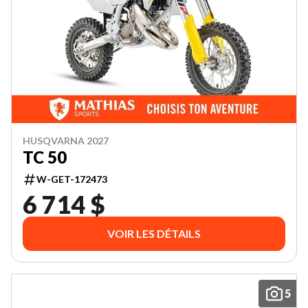
HUSQVARNA 2027
TC 50
W-GET-172473
6 714 $
VOIR LES DÉTAILS
5