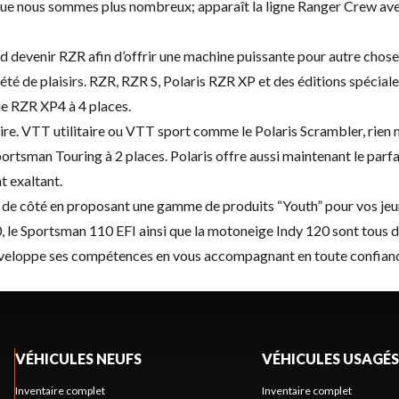
e nous sommes plus nombreux; apparaît la ligne Ranger Crew avec 
devenir RZR afin d’offrir une machine puissante pour autre chose qu
té de plaisirs. RZR, RZR S, Polaris RZR XP et des éditions spéciale
me RZR XP4 à 4 places.
re. VTT utilitaire ou VTT sport comme le Polaris Scrambler, rien n’e
ortsman Touring à 2 places. Polaris offre aussi maintenant le parfa
t exaltant.
e de côté en proposant une gamme de produits “Youth” pour vos jeu
, le Sportsman 110 EFI ainsi que la motoneige Indy 120 sont tous 
éveloppe ses compétences en vous accompagnant en toute confian
VÉHICULES NEUFS
VÉHICULES USAGÉS
Inventaire complet
Inventaire complet