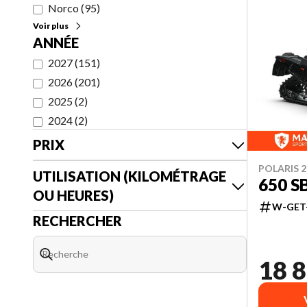
Norco
(
95
)
Voir plus
ANNÉE
2027
(
151
)
2026
(
201
)
2025
(
2
)
2024
(
2
)
PRIX
POLARIS 2
UTILISATION (KILOMÉTRAGE
650 S
OU HEURES)
W-GET
RECHERCHER
18 8