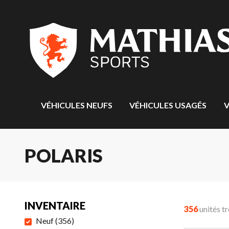
VÉHICULES NEUFS
VÉHICULES USAGÉS
V
POLARIS
INVENTAIRE
356
unités t
Neuf
(
356
)