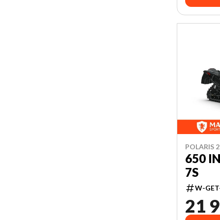
POLARIS 2
650 I
7S
W-GET
21 9