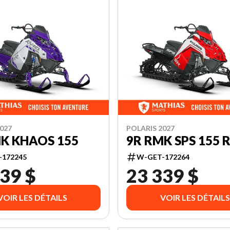
027
POLARIS 2027
K KHAOS 155
9R RMK SPS 155 
-172245
W-GET-172264
39 $
23 339 $
VOIR LES DÉTAILS
VOIR LES DÉTAILS