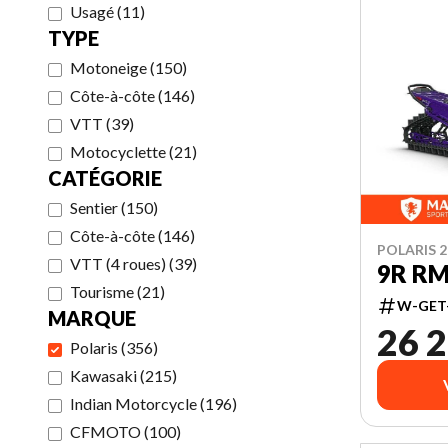
Usagé
(
11
)
TYPE
Motoneige
(
150
)
Côte-à-côte
(
146
)
VTT
(
39
)
Motocyclette
(
21
)
CATÉGORIE
Sentier
(
150
)
Côte-à-côte
(
146
)
POLARIS 2
VTT (4 roues)
(
39
)
9R RM
Tourisme
(
21
)
W-GET
MARQUE
26 2
Polaris
(
356
)
Kawasaki
(
215
)
Indian Motorcycle
(
196
)
CFMOTO
(
100
)