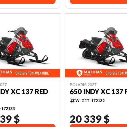
027
POLARIS 2027
NDY XC 137 RED
650 INDY XC 137
W-GET-172132
-172133
39 $
20 339 $