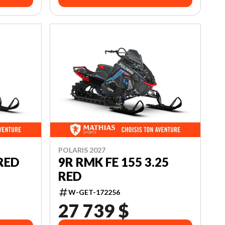
POLARIS 2027
 RED
9R RMK FE 155 3.25
RED
W-GET-172256
27 739 $