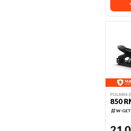
POLARIS 2
850 R
W-GET
21 0