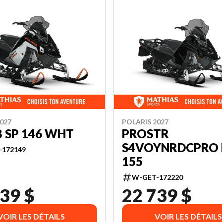
027
POLARIS 2027
B SP 146 WHT
PROSTR
S4VOYNRDCPRO 
-172149
155
W-GET-172220
39 $
22 739 $
VOIR LES DÉTAILS
VOIR LES DÉTAILS