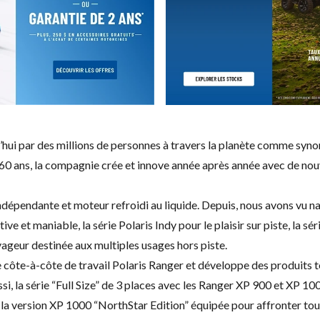
ui par des millions de personnes à travers la planète comme synon
de 60 ans, la compagnie crée et innove année après année avec de no
épendante et moteur refroidi au liquide. Depuis, nous avons vu na
 et maniable, la série Polaris Indy pour le plaisir sur piste, la sér
yageur destinée aux multiples usages hors piste.
 côte-à-côte de travail Polaris Ranger et développe des produits t
ssi, la série “Full Size” de 3 places avec les Ranger XP 900 et XP
 et la version XP 1000 “NorthStar Edition” équipée pour affronter t