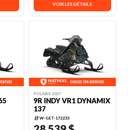
VOIR LES DÉTAILS
POLARIS 2027
65
9R INDY VR1 DYNAMIX
137
W-GET-172233
28 539 $