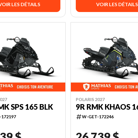
VOIR LES DÉTAILS
VOIR LES DÉTAILS
027
POLARIS 2027
MK SPS 165 BLK
9R RMK KHAOS 1
-172197
W-GET-172246
39 $
26 739 $