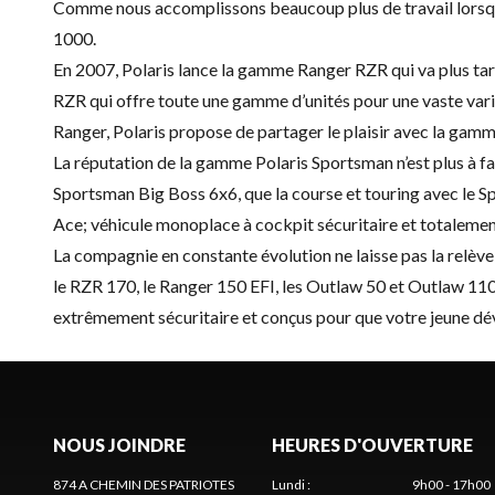
Comme nous accomplissons beaucoup plus de travail lorsqu
1000.
En 2007, Polaris lance la gamme Ranger RZR qui va plus tard 
RZR qui offre toute une gamme d’unités pour une vaste varié
Ranger, Polaris propose de partager le plaisir avec la gam
La réputation de la gamme Polaris Sportsman n’est plus à fai
Sportsman Big Boss 6x6, que la course et touring avec le Sp
Ace; véhicule monoplace à cockpit sécuritaire et totalemen
La compagnie en constante évolution ne laisse pas la relèv
le RZR 170, le Ranger 150 EFI, les Outlaw 50 et Outlaw 110
extrêmement sécuritaire et conçus pour que votre jeune d
NOUS JOINDRE
HEURES D'OUVERTURE
874 A CHEMIN DES PATRIOTES
Lundi
:
9h00 - 17h00