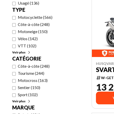
Usagé
(
136
)
TYPE
Motocyclette
(
566
)
Côte-à-côte
(
248
)
Motoneige
(
150
)
Vélos
(
142
)
VTT
(
102
)
Voir plus
CATÉGORIE
HUSQVAR
Côte-à-côte
(
248
)
SVART
Tourisme
(
244
)
W-GET
Motocross
(
163
)
13 2
Sentier
(
150
)
Sport
(
102
)
Voir plus
MARQUE