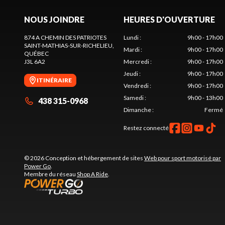
NOUS JOINDRE
HEURES D'OUVERTURE
874 A CHEMIN DES PATRIOTES
Lundi
:
9h00 - 17h00
SAINT-MATHIAS-SUR-RICHELIEU
,
Mardi
:
9h00 - 17h00
QUÉBEC
J3L 6A2
Mercredi
:
9h00 - 17h00
Jeudi
:
9h00 - 17h00
ITINÉRAIRE
Vendredi
:
9h00 - 17h00
Samedi
:
9h00 - 13h00
438 315-0968
Dimanche
:
Fermé
Restez connecté
© 2026 Conception et hébergement de sites
Web pour sport motorisé par
Power Go
.
Membre du réseau
Shop A Ride
.