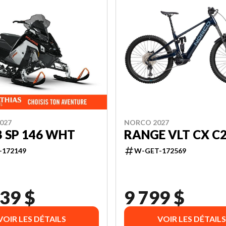
027
NORCO 2027
B SP 146 WHT
RANGE VLT CX C
-172149
W-GET-172569
39 $
9 799 $
VOIR LES DÉTAILS
VOIR LES DÉTAILS