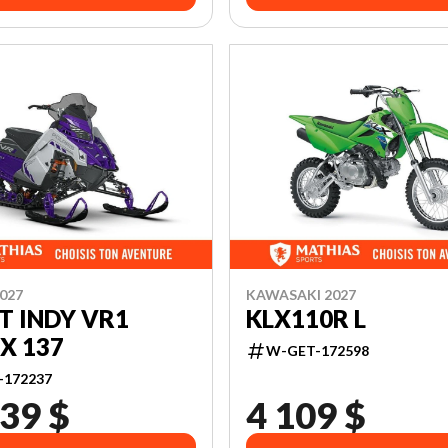
027
KAWASAKI 2027
T INDY VR1
KLX110R L
X 137
W-GET-172598
-172237
39 $
4 109 $