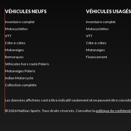
VÉHICULES NEUFS
VÉHICULES USAGÉS
Inventaire complet
Inventaire complet
Motocyclettes
Motocyclettes
VTT
VTT
Côte-à-côtes
Côte-à-côtes
Motoneiges
Motoneiges
Remorques
Financement
Véhicules hors route Polaris
Motoneiges Polaris
Indian Motorcycle
Collection complète
Les données affichées sont à titre indicatif seulement et ne peuvent être consid
© 2026 Mathias Sports. Tous droits réservés. Consultez la
politique de confidenti