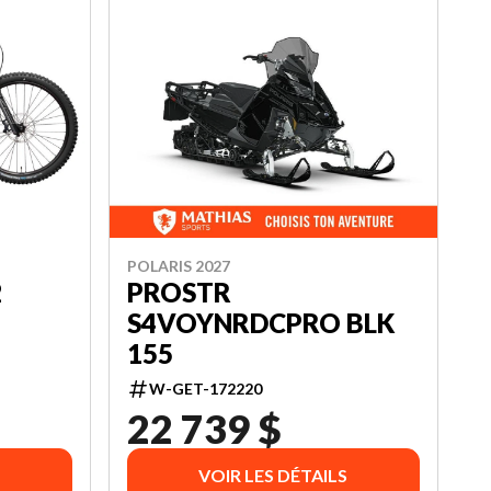
POLARIS 2027
2
PROSTR
S4VOYNRDCPRO BLK
155
W-GET-172220
22 739 $
VOIR LES DÉTAILS