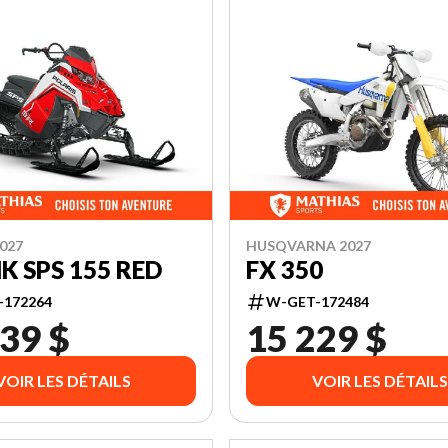
027
HUSQVARNA 2027
K SPS 155 RED
FX 350
-172264
W-GET-172484
39 $
15 229 $
VOIR LES DÉTAILS
VOIR LES DÉTAILS