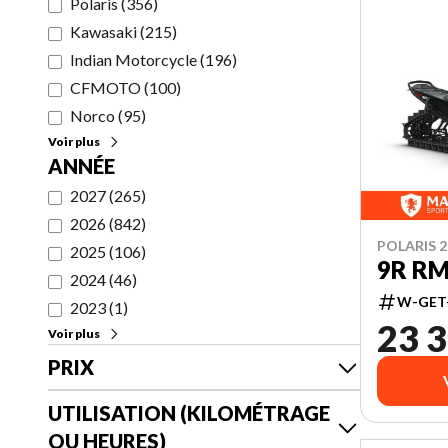
Polaris
(
356
)
Kawasaki
(
215
)
Indian Motorcycle
(
196
)
CFMOTO
(
100
)
Norco
(
95
)
Voir plus
ANNÉE
2027
(
265
)
2026
(
842
)
POLARIS 2
2025
(
106
)
9R RM
2024
(
46
)
W-GET
2023
(
1
)
23 3
Voir plus
PRIX
UTILISATION (KILOMÉTRAGE
OU HEURES)