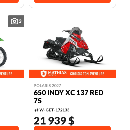
3
POLARIS 2027
650 INDY XC 137 RED
7S
W-GET-172133
21 939 $