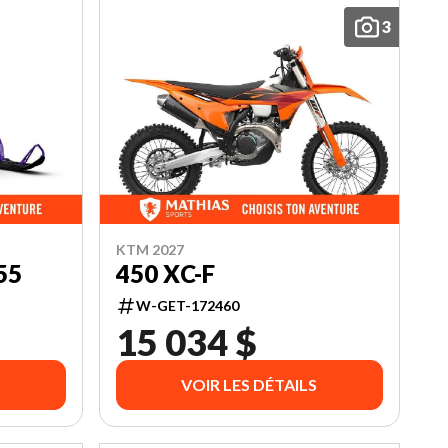
3
KTM 2027
55
450 XC-F
W-GET-172460
15 034 $
VOIR LES DÉTAILS