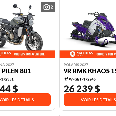
2
NA 2027
POLARIS 2027
PILEN 801
9R RMK KHAOS 1
-172351
W-GET-172245
44 $
26 239 $
VOIR LES DÉTAILS
VOIR LES DÉTAILS