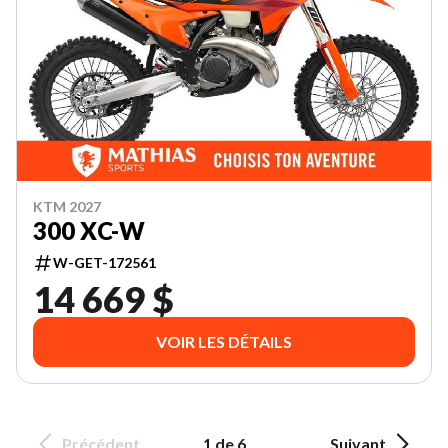
KTM 2027
300 XC-W
W-GET-172561
14 669 $
VOIR LES DÉTAILS
Précédent
1 de 6
Suivant