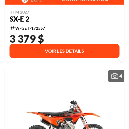
KTM 2027
SX-E 2
W-GET-172557
3 379 $
VOIR LES DÉTAILS
4