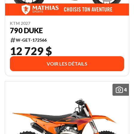
KTM 2027
790 DUKE
W-GET-172566
12 729 $
VOIR LES DÉTAILS
4