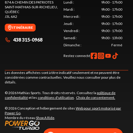
874 A CHEMIN DES PATRIOTES
Lundi
:
9h00 - 17h00
SAINT-MATHIAS-SUR-RICHELIEU
,
Mardi
:
9h00 - 17h00
QUÉBEC
J3L 6A2
Mercredi
:
9h00 - 17h00
Jeudi
:
9h00 - 17h00
ITINÉRAIRE
Vendredi
:
9h00 - 17h00
Samedi
:
9h00 - 13h00
438 315-0968
Dimanche
:
Fermé
Restez connecté
Les données affichées sont à titre indicatif seulement et ne peuvent être
considérées comme contractuelles. Veuillez nous consulter pour plus de
détails.
© 2026 Mathias Sports. Tous droits réservés. Consultez la
politique de
confidentialité
et les
conditions d'utilisation
.
Choix de consentement.
© 2026 Conception et hébergement de sites
Web pour sport motorisé par
Power Go
.
Membre du réseau
Shop A Ride
.