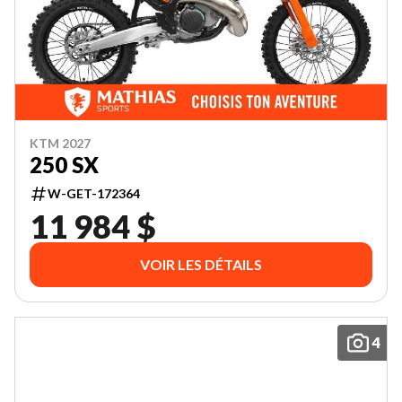
KTM 2027
250 SX
W-GET-172364
11 984 $
VOIR LES DÉTAILS
4