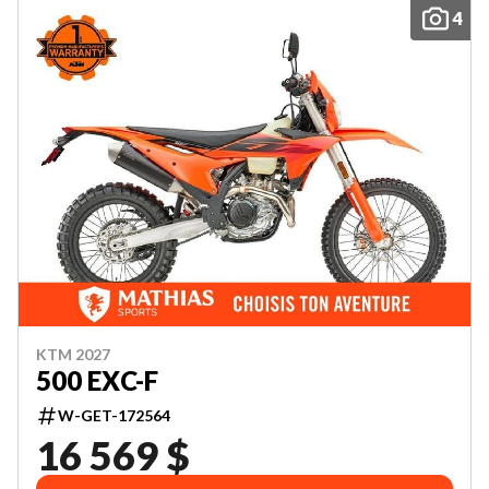
4
KTM 2027
500 EXC-F
W-GET-172564
16 569 $