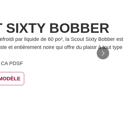
 SIXTY BOBBER
froidi par liquide de 60 po³, la Scout Sixty Bobber est
te et entièrement noire qui offre du plaisir à tout type
CA PDSF
 MODÈLE