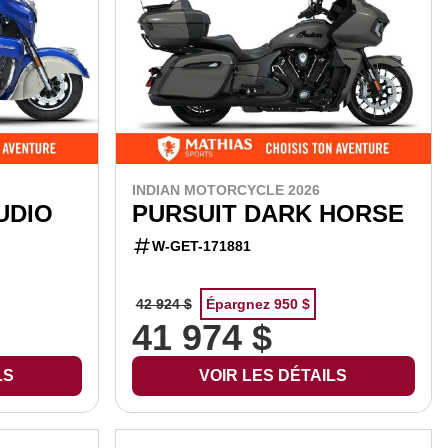
INDIAN MOTORCYCLE 2026
UDIO
PURSUIT DARK HORSE
W-GET-171881
42 924 $
Épargnez 950 $
41 974 $
LS
VOIR LES DÉTAILS