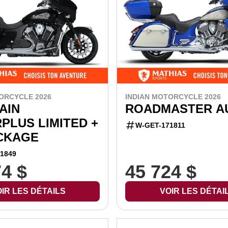
ORCYCLE 2026
INDIAN MOTORCYCLE 2026
AIN
ROADMASTER A
PLUS LIMITED +
W-GET-171811
ACKAGE
1849
74 $
45 724 $
IR LES DÉTAILS
VOIR LES DÉTAI