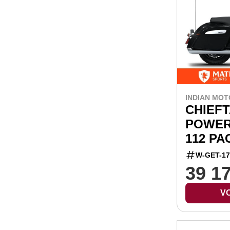
INDIAN MOT
CHIEFT
POWER
112 P
W-GET-17
39 1
VO