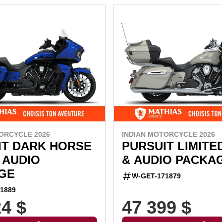
ORCYCLE 2026
INDIAN MOTORCYCLE 2026
IT DARK HORSE
PURSUIT LIMITED
& AUDIO
& AUDIO PACKA
GE
W-GET-171879
1889
24 $
47 399 $