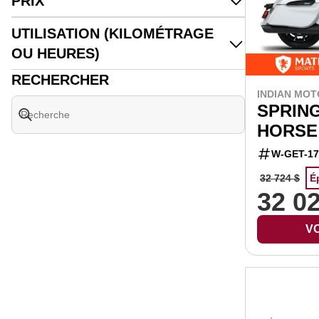
PRIX
UTILISATION (KILOMÉTRAGE
OU HEURES)
RECHERCHER
INDIAN MOT
SPRIN
HORSE
W-GET-17
32 724 $
É
32 0
VO