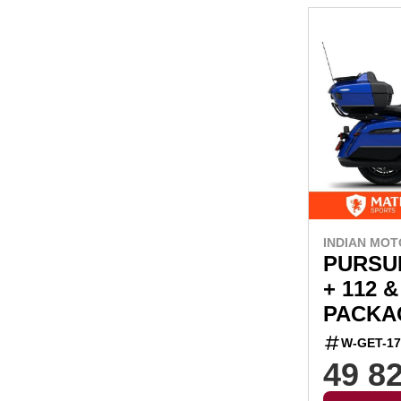
INDIAN MOT
PURSU
+ 112 
PACKA
W-GET-17
49 8