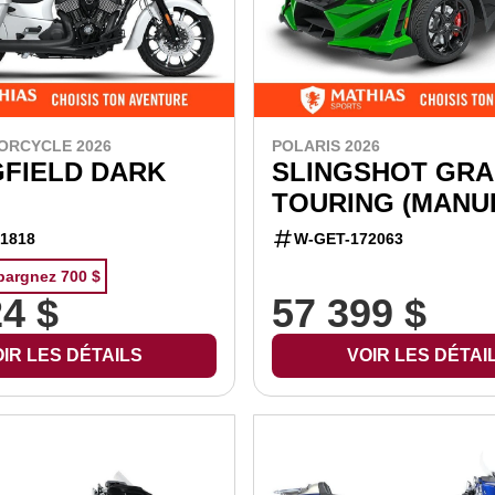
ORCYCLE 2026
POLARIS 2026
GFIELD DARK
SLINGSHOT GR
TOURING (MANU
1818
W-GET-172063
pargnez 700 $
24 $
57 399 $
IR LES DÉTAILS
VOIR LES DÉTAI