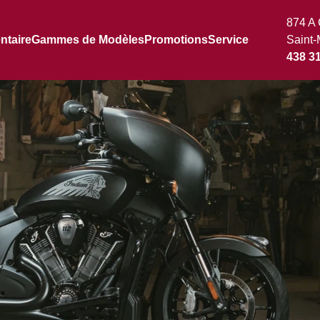
874 A 
ntaire
Gammes de Modèles
Promotions
Service
Saint-
438 3