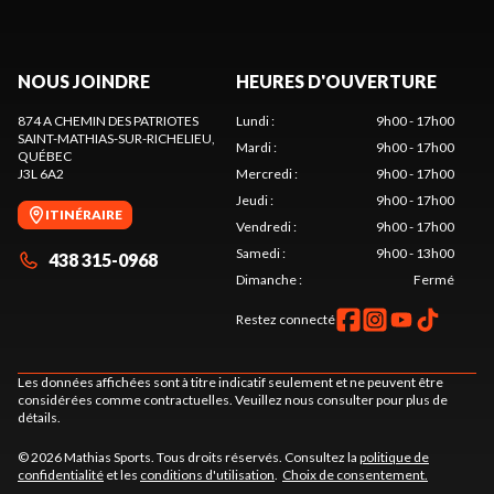
NOUS JOINDRE
HEURES D'OUVERTURE
874 A CHEMIN DES PATRIOTES
Lundi
:
9h00 - 17h00
SAINT-MATHIAS-SUR-RICHELIEU
,
Mardi
:
9h00 - 17h00
QUÉBEC
J3L 6A2
Mercredi
:
9h00 - 17h00
Jeudi
:
9h00 - 17h00
ITINÉRAIRE
Vendredi
:
9h00 - 17h00
Samedi
:
9h00 - 13h00
438 315-0968
Dimanche
:
Fermé
Restez connecté
Les données affichées sont à titre indicatif seulement et ne peuvent être
considérées comme contractuelles. Veuillez nous consulter pour plus de
détails.
© 2026 Mathias Sports. Tous droits réservés. Consultez la
politique de
confidentialité
et les
conditions d'utilisation
.
Choix de consentement.