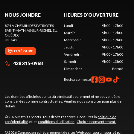
NOUS JOINDRE
HEURES D'OUVERTURE
874 A CHEMIN DES PATRIOTES
Lundi
:
9h00 - 17h00
SAINT-MATHIAS-SUR-RICHELIEU
,
Mardi
:
9h00 - 17h00
QUÉBEC
J3L 6A2
Mercredi
:
9h00 - 17h00
Jeudi
:
9h00 - 17h00
ITINÉRAIRE
Vendredi
:
9h00 - 17h00
Samedi
:
9h00 - 13h00
438 315-0968
Dimanche
:
Fermé
Restez connecté
Les données affichées sont à titre indicatif seulement et ne peuvent être
considérées comme contractuelles. Veuillez nous consulter pour plus de
détails.
© 2026 Mathias Sports. Tous droits réservés. Consultez la
politique de
confidentialité
et les
conditions d'utilisation
.
Choix de consentement.
© 2026 Conception et hébergement de sites
Web pour sport motorisé par