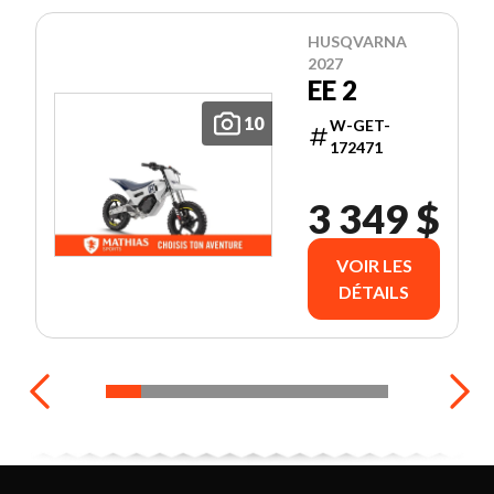
HUSQVARNA
2027
EE 2
10
W-GET-
172471
3 349 $
VOIR LES
DÉTAILS