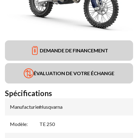
DEMANDE DE FINANCEMENT
ÉVALUATION DE VOTRE ÉCHANGE
Spécifications
Manufacturier
Husqvarna
:
Modèle
:
TE 250