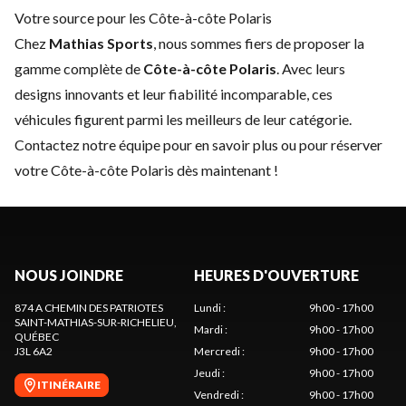
Votre source pour les Côte-à-côte Polaris
Chez
Mathias Sports
, nous sommes fiers de proposer la
gamme complète de
Côte-à-côte Polaris
. Avec leurs
designs innovants et leur fiabilité incomparable, ces
véhicules figurent parmi les meilleurs de leur catégorie.
Contactez notre équipe
pour en savoir plus ou pour réserver
votre Côte-à-côte Polaris dès maintenant !
NOUS JOINDRE
HEURES D'OUVERTURE
874 A CHEMIN DES PATRIOTES
Lundi
:
9h00 - 17h00
SAINT-MATHIAS-SUR-RICHELIEU
,
Mardi
:
9h00 - 17h00
QUÉBEC
J3L 6A2
Mercredi
:
9h00 - 17h00
Jeudi
:
9h00 - 17h00
ITINÉRAIRE
Vendredi
:
9h00 - 17h00