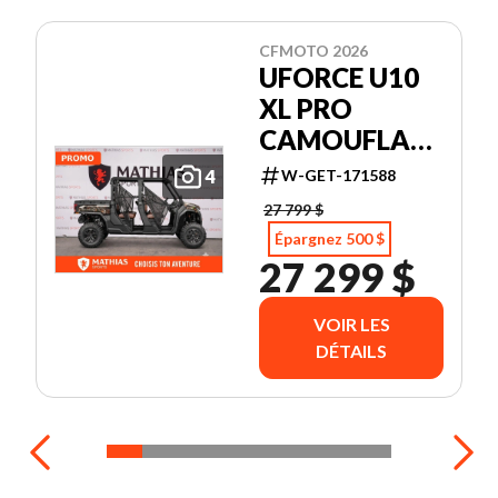
CFMOTO 2026
UFORCE U10
XL PRO
CAMOUFLAGE
KANATI
W-GET-171588
4
27 799 $
Épargnez 500 $
27 299 $
VOIR LES
DÉTAILS