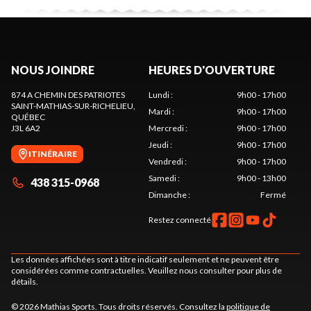
NOUS JOINDRE
HEURES D'OUVERTURE
874 A CHEMIN DES PATRIOTES
Lundi
:
9h00 - 17h00
SAINT-MATHIAS-SUR-RICHELIEU
,
Mardi
:
9h00 - 17h00
QUÉBEC
J3L 6A2
Mercredi
:
9h00 - 17h00
Jeudi
:
9h00 - 17h00
ITINÉRAIRE
Vendredi
:
9h00 - 17h00
Samedi
:
9h00 - 13h00
438 315-0968
Dimanche
:
Fermé
Restez connecté
Les données affichées sont à titre indicatif seulement et ne peuvent être
considérées comme contractuelles. Veuillez nous consulter pour plus de
détails.
© 2026 Mathias Sports. Tous droits réservés. Consultez la
politique de