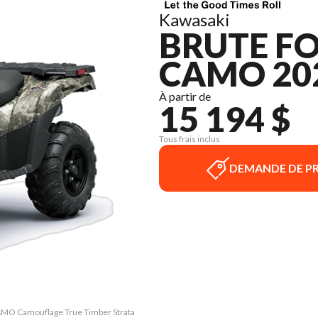
Kawasaki
BRUTE FO
CAMO 20
À partir de
15 194 $
Tous frais inclus
DEMANDE DE PR
CAMO Camouflage True Timber Strata