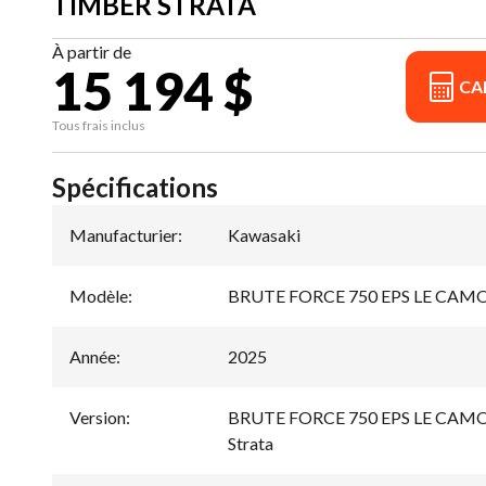
TIMBER STRATA
À partir de
15 194 $
CA
Tous frais inclus
Spécifications
Manufacturier
:
Kawasaki
Modèle
:
BRUTE FORCE 750 EPS LE CAM
Année
:
2025
Version
:
BRUTE FORCE 750 EPS LE CAMO 
Strata