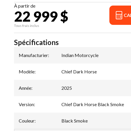
À partir de
22 999 $
CA
Tous frais inclus
Spécifications
Manufacturier
:
Indian Motorcycle
Modèle
:
Chief Dark Horse
Année
:
2025
Version
:
Chief Dark Horse Black Smoke
Couleur
:
Black Smoke