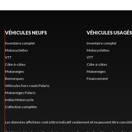
VÉHICULES NEUFS
VÉHICULES USAGÉS
Inventaire complet
Inventaire complet
Motocyclettes
Motocyclettes
VTT
VTT
Côte-à-côtes
Côte-à-côtes
Motoneiges
Motoneiges
Remorques
Financement
Véhicules hors route Polaris
Motoneiges Polaris
Indian Motorcycle
Collection complète
Les données affichées sont à titre indicatif seulement et ne peuvent être consid