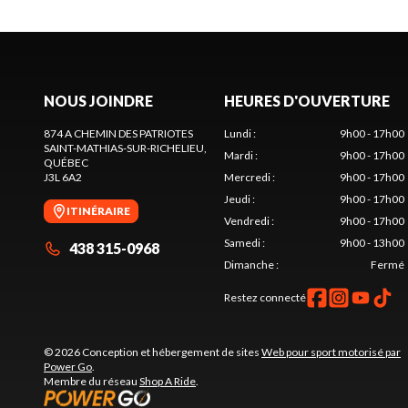
NOUS JOINDRE
HEURES D'OUVERTURE
874 A CHEMIN DES PATRIOTES
Lundi
:
9h00 - 17h00
SAINT-MATHIAS-SUR-RICHELIEU
,
Mardi
:
9h00 - 17h00
QUÉBEC
J3L 6A2
Mercredi
:
9h00 - 17h00
Jeudi
:
9h00 - 17h00
ITINÉRAIRE
Vendredi
:
9h00 - 17h00
Samedi
:
9h00 - 13h00
438 315-0968
Dimanche
:
Fermé
Restez connecté
© 2026 Conception et hébergement de sites
Web pour sport motorisé par
Power Go
.
Membre du réseau
Shop A Ride
.