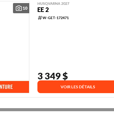
HUSQVARNA 2027
10
EE 2
W-GET-172471
3 349 $
VOIR LES DÉTAILS