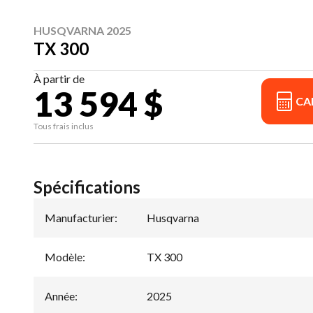
HUSQVARNA 2025
TX 300
À partir de
13 594 $
CA
Tous frais inclus
Spécifications
Manufacturier
:
Husqvarna
Modèle
:
TX 300
Année
:
2025