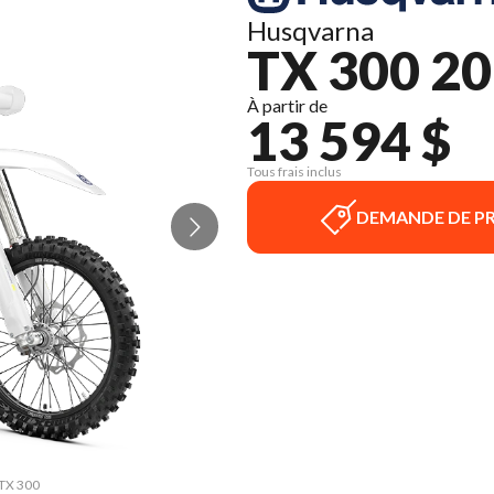
Husqvarna
TX 300 2
À partir de
13 594 $
Tous frais inclus
DEMANDE DE PR
 TX 300
La ver