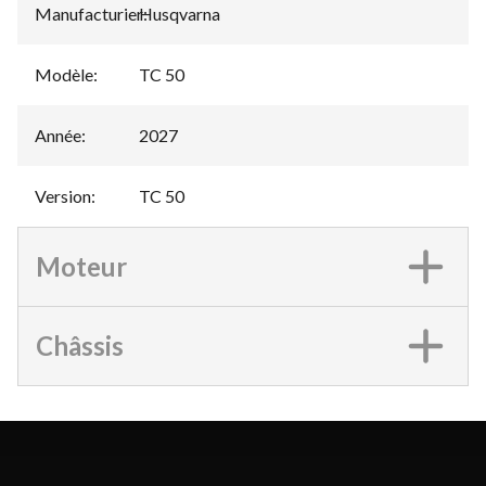
Manufacturier
Husqvarna
:
Modèle
:
TC 50
Année
:
2027
Version
:
TC 50
Moteur
Châssis