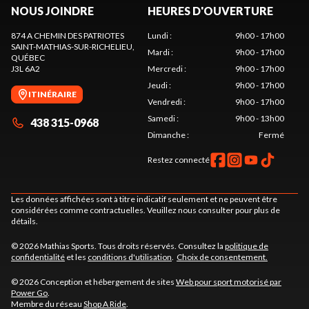
NOUS JOINDRE
HEURES D'OUVERTURE
874 A CHEMIN DES PATRIOTES
Lundi
:
9h00 - 17h00
SAINT-MATHIAS-SUR-RICHELIEU
,
Mardi
:
9h00 - 17h00
QUÉBEC
J3L 6A2
Mercredi
:
9h00 - 17h00
Jeudi
:
9h00 - 17h00
ITINÉRAIRE
Vendredi
:
9h00 - 17h00
Samedi
:
9h00 - 13h00
438 315-0968
Dimanche
:
Fermé
Restez connecté
Les données affichées sont à titre indicatif seulement et ne peuvent être
considérées comme contractuelles. Veuillez nous consulter pour plus de
détails.
© 2026 Mathias Sports. Tous droits réservés. Consultez la
politique de
confidentialité
et les
conditions d'utilisation
.
Choix de consentement.
© 2026 Conception et hébergement de sites
Web pour sport motorisé par
Power Go
.
Membre du réseau
Shop A Ride
.