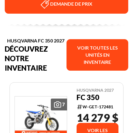
DEMANDE DE PRIX
HUSQVARNA FC 350 2027
DÉCOUVREZ
VOIR TOUTES LES
UNITÉS EN
NOTRE
INVENTAIRE
INVENTAIRE
HUSQVARNA 2027
FC 350
7
W-GET-172481
14 279 $
VOIR LES