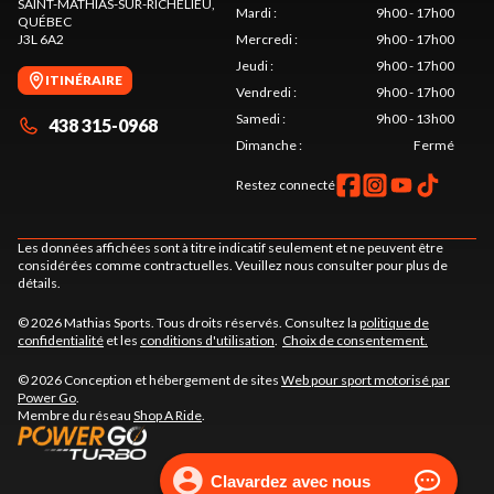
SAINT-MATHIAS-SUR-RICHELIEU
,
Mardi
:
9h00 - 17h00
QUÉBEC
J3L 6A2
Mercredi
:
9h00 - 17h00
Jeudi
:
9h00 - 17h00
ITINÉRAIRE
Vendredi
:
9h00 - 17h00
Samedi
:
9h00 - 13h00
438 315-0968
Dimanche
:
Fermé
Restez connecté
Les données affichées sont à titre indicatif seulement et ne peuvent être
considérées comme contractuelles. Veuillez nous consulter pour plus de
détails.
© 2026 Mathias Sports. Tous droits réservés. Consultez la
politique de
confidentialité
et les
conditions d'utilisation
.
Choix de consentement.
© 2026 Conception et hébergement de sites
Web pour sport motorisé par
Power Go
.
Membre du réseau
Shop A Ride
.