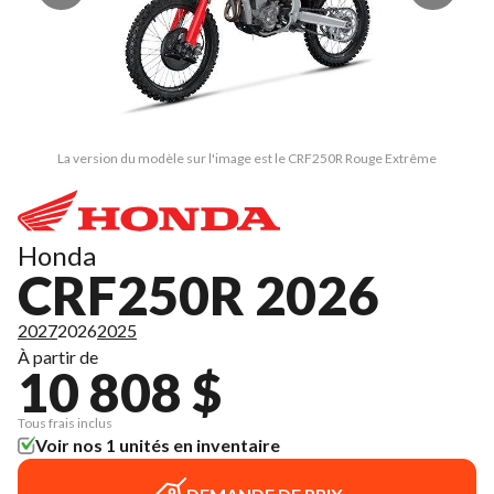
La version du modèle sur l'image est le CRF250R Rouge Extrême
Honda
CRF250R 2026
2027
2026
2025
À partir de
10 808 $
Tous frais inclus
Voir nos 1 unités en inventaire