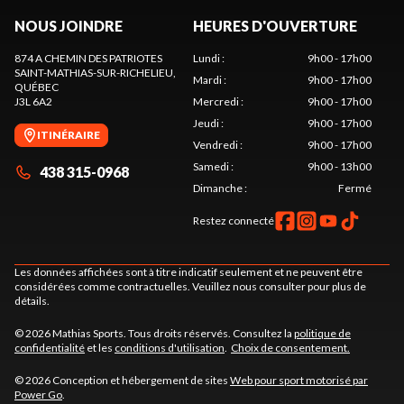
NOUS JOINDRE
HEURES D'OUVERTURE
874 A CHEMIN DES PATRIOTES
Lundi
:
9h00 - 17h00
SAINT-MATHIAS-SUR-RICHELIEU
,
Mardi
:
9h00 - 17h00
QUÉBEC
J3L 6A2
Mercredi
:
9h00 - 17h00
Jeudi
:
9h00 - 17h00
ITINÉRAIRE
Vendredi
:
9h00 - 17h00
Samedi
:
9h00 - 13h00
438 315-0968
Dimanche
:
Fermé
Restez connecté
Les données affichées sont à titre indicatif seulement et ne peuvent être
considérées comme contractuelles. Veuillez nous consulter pour plus de
détails.
© 2026 Mathias Sports. Tous droits réservés. Consultez la
politique de
confidentialité
et les
conditions d'utilisation
.
Choix de consentement.
© 2026 Conception et hébergement de sites
Web pour sport motorisé par
Power Go
.