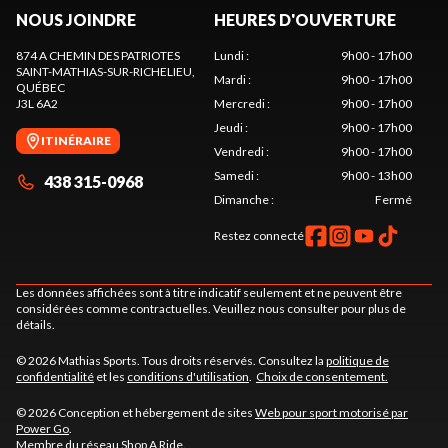
NOUS JOINDRE
HEURES D'OUVERTURE
874 A CHEMIN DES PATRIOTES
Lundi
:
9h00 - 17h00
SAINT-MATHIAS-SUR-RICHELIEU
,
Mardi
:
9h00 - 17h00
QUÉBEC
J3L 6A2
Mercredi
:
9h00 - 17h00
Jeudi
:
9h00 - 17h00
ITINÉRAIRE
Vendredi
:
9h00 - 17h00
Samedi
:
9h00 - 13h00
438 315-0968
Dimanche
:
Fermé
Restez connecté
Les données affichées sont à titre indicatif seulement et ne peuvent être
considérées comme contractuelles. Veuillez nous consulter pour plus de
détails.
© 2026 Mathias Sports. Tous droits réservés. Consultez la
politique de
confidentialité
et les
conditions d'utilisation
.
Choix de consentement.
© 2026 Conception et hébergement de sites
Web pour sport motorisé par
Power Go
.
Membre du réseau
Shop A Ride
.