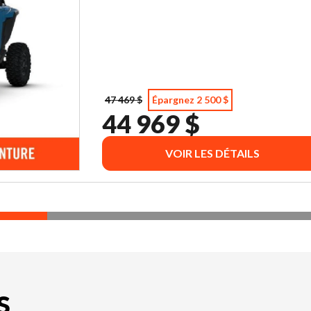
47 469 $
Épargnez 2 500 $
44 969 $
VOIR LES DÉTAILS
S