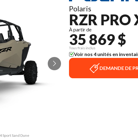
Polaris
RZR PRO 
À partir de
35 869 $
Tous frais inclus
Voir nos 4 unités en inventai
DEMANDE DE PR
 4 Sport Sand Dune
La version du mod