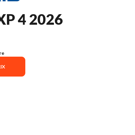
XP 4 2026
re
IX
èle sur l'image est le RZR Pro XP 4 Sport Sand Dune