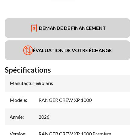
DEMANDE DE FINANCEMENT
ÉVALUATION DE VOTRE ÉCHANGE
Spécifications
Manufacturier
Polaris
:
Modèle
:
RANGER CREW XP 1000
Année
:
2026
Version
:
RANGER CREW XP 1000 Premium