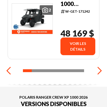
1000
NORTHSTAR
2
W-GET-171242
TRAIL BOSS
EDITION
48 169 $
VOIR LES
DÉTAILS
POLARIS RANGER CREW XP 1000 2026
VERSIONS DISPONIBLES