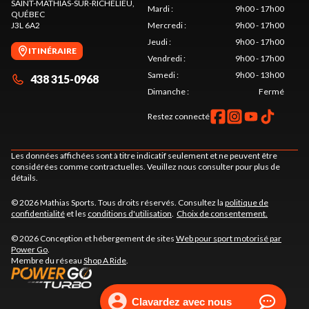
SAINT-MATHIAS-SUR-RICHELIEU
,
Mardi
:
9h00 - 17h00
QUÉBEC
J3L 6A2
Mercredi
:
9h00 - 17h00
Jeudi
:
9h00 - 17h00
ITINÉRAIRE
Vendredi
:
9h00 - 17h00
Samedi
:
9h00 - 13h00
438 315-0968
Dimanche
:
Fermé
Restez connecté
Les données affichées sont à titre indicatif seulement et ne peuvent être
considérées comme contractuelles. Veuillez nous consulter pour plus de
détails.
© 2026 Mathias Sports. Tous droits réservés. Consultez la
politique de
confidentialité
et les
conditions d'utilisation
.
Choix de consentement.
© 2026 Conception et hébergement de sites
Web pour sport motorisé par
Power Go
.
Membre du réseau
Shop A Ride
.