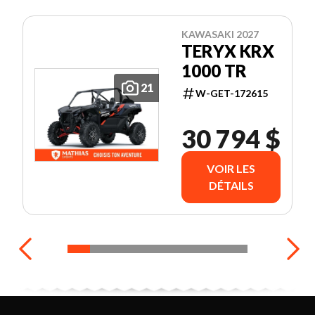
KAWASAKI 2027
TERYX KRX
1000 TR
21
W-GET-172615
30 794 $
VOIR LES
DÉTAILS