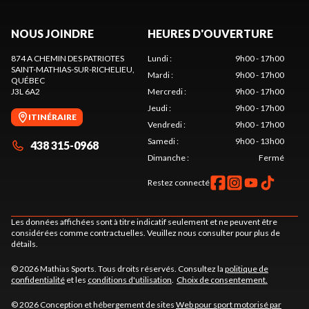
NOUS JOINDRE
HEURES D'OUVERTURE
874 A CHEMIN DES PATRIOTES
Lundi
:
9h00 - 17h00
SAINT-MATHIAS-SUR-RICHELIEU
,
Mardi
:
9h00 - 17h00
QUÉBEC
J3L 6A2
Mercredi
:
9h00 - 17h00
Jeudi
:
9h00 - 17h00
ITINÉRAIRE
Vendredi
:
9h00 - 17h00
Samedi
:
9h00 - 13h00
438 315-0968
Dimanche
:
Fermé
Restez connecté
Les données affichées sont à titre indicatif seulement et ne peuvent être
considérées comme contractuelles. Veuillez nous consulter pour plus de
détails.
© 2026 Mathias Sports. Tous droits réservés. Consultez la
politique de
confidentialité
et les
conditions d'utilisation
.
Choix de consentement.
© 2026 Conception et hébergement de sites
Web pour sport motorisé par