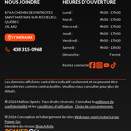
NOUS JOINDRE
HEURES D'OUVERTURE
874 A CHEMIN DES PATRIOTES
Lundi
:
9h00 - 17h00
SAINT-MATHIAS-SUR-RICHELIEU
,
Mardi
:
9h00 - 17h00
QUÉBEC
J3L 6A2
Mercredi
:
9h00 - 17h00
Jeudi
:
9h00 - 17h00
ITINÉRAIRE
Vendredi
:
9h00 - 17h00
Samedi
:
9h00 - 13h00
438 315-0968
Dimanche
:
Fermé
Restez connecté
Les données affichées sont à titre indicatif seulement et ne peuvent être
considérées comme contractuelles. Veuillez nous consulter pour plus de
détails.
© 2026 Mathias Sports. Tous droits réservés. Consultez la
politique de
confidentialité
et les
conditions d'utilisation
.
Choix de consentement.
© 2026 Conception et hébergement de sites
Web pour sport motorisé par
Power Go
.
Membre du réseau
Shop A Ride
.