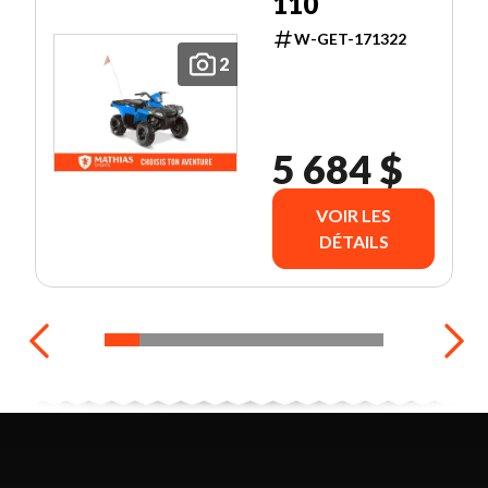
110
W-GET-171322
2
5 684 $
VOIR LES
DÉTAILS