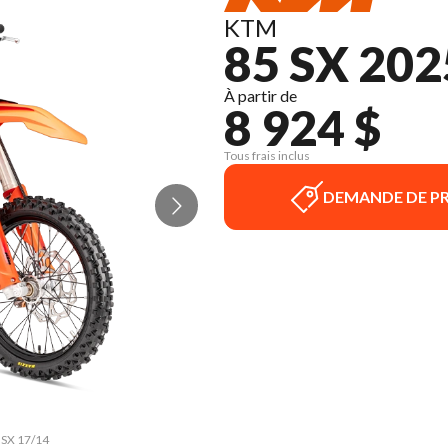
KTM
85 SX 202
À partir de
8 924 $
Tous frais inclus
DEMANDE DE PR
5 SX 17/14
La versio