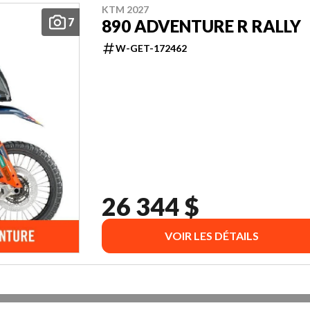
KTM 2027
7
890 ADVENTURE R RALLY
W-GET-172462
26 344 $
VOIR LES DÉTAILS