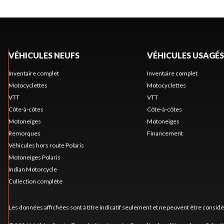
VÉHICULES NEUFS
VÉHICULES USAGÉS
Inventaire complet
Inventaire complet
Motocyclettes
Motocyclettes
VTT
VTT
Côte-à-côtes
Côte-à-côtes
Motoneiges
Motoneiges
Remorques
Financement
Véhicules hors route Polaris
Motoneiges Polaris
Indian Motorcycle
Collection complète
Les données affichées sont à titre indicatif seulement et ne peuvent être consid