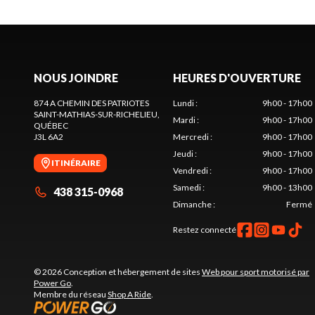
NOUS JOINDRE
HEURES D'OUVERTURE
874 A CHEMIN DES PATRIOTES
Lundi
:
9h00 - 17h00
SAINT-MATHIAS-SUR-RICHELIEU
,
Mardi
:
9h00 - 17h00
QUÉBEC
J3L 6A2
Mercredi
:
9h00 - 17h00
Jeudi
:
9h00 - 17h00
ITINÉRAIRE
Vendredi
:
9h00 - 17h00
Samedi
:
9h00 - 13h00
438 315-0968
Dimanche
:
Fermé
Restez connecté
© 2026 Conception et hébergement de sites
Web pour sport motorisé par
Power Go
.
Membre du réseau
Shop A Ride
.