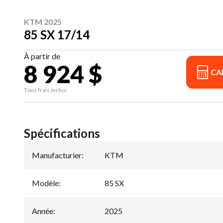
KTM 2025
85 SX 17/14
À partir de
8 924 $
CA
Tous frais inclus
Spécifications
Manufacturier
:
KTM
Modèle
:
85 SX
Année
:
2025