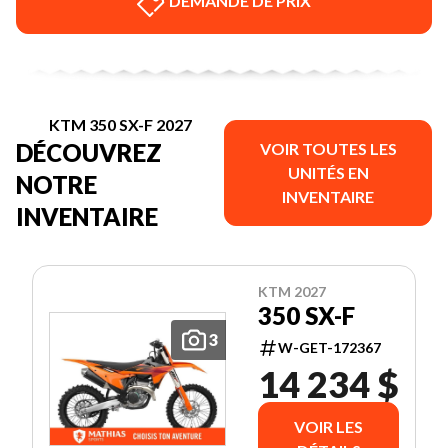
DEMANDE DE PRIX
KTM 350 SX-F 2027
DÉCOUVREZ
VOIR TOUTES LES
UNITÉS EN
NOTRE
INVENTAIRE
INVENTAIRE
KTM 2027
350 SX-F
3
W-GET-172367
14 234 $
VOIR LES