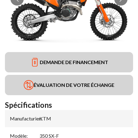
DEMANDE DE FINANCEMENT
ÉVALUATION DE VOTRE ÉCHANGE
Spécifications
Manufacturier
KTM
:
Modèle
:
350 SX-F