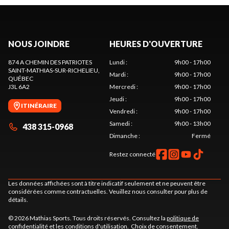
NOUS JOINDRE
HEURES D'OUVERTURE
874 A CHEMIN DES PATRIOTES
Lundi
:
9h00 - 17h00
SAINT-MATHIAS-SUR-RICHELIEU
,
Mardi
:
9h00 - 17h00
QUÉBEC
J3L 6A2
Mercredi
:
9h00 - 17h00
Jeudi
:
9h00 - 17h00
ITINÉRAIRE
Vendredi
:
9h00 - 17h00
Samedi
:
9h00 - 13h00
438 315-0968
Dimanche
:
Fermé
Restez connecté
Les données affichées sont à titre indicatif seulement et ne peuvent être
considérées comme contractuelles. Veuillez nous consulter pour plus de
détails.
© 2026 Mathias Sports. Tous droits réservés. Consultez la
politique de
confidentialité
et les
conditions d'utilisation
.
Choix de consentement.