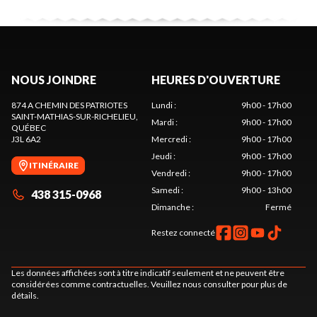
NOUS JOINDRE
HEURES D'OUVERTURE
874 A CHEMIN DES PATRIOTES
Lundi
:
9h00 - 17h00
SAINT-MATHIAS-SUR-RICHELIEU
,
Mardi
:
9h00 - 17h00
QUÉBEC
J3L 6A2
Mercredi
:
9h00 - 17h00
Jeudi
:
9h00 - 17h00
ITINÉRAIRE
Vendredi
:
9h00 - 17h00
Samedi
:
9h00 - 13h00
438 315-0968
Dimanche
:
Fermé
Restez connecté
Les données affichées sont à titre indicatif seulement et ne peuvent être
considérées comme contractuelles. Veuillez nous consulter pour plus de
détails.