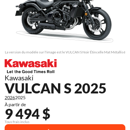
La version du modèle sur l'image est le VULCAN S Noir Étincelle Mat Métallisé
Kawasaki
VULCAN S 2025
2026
2025
À partir de
9 494 $
Tous frais inclus