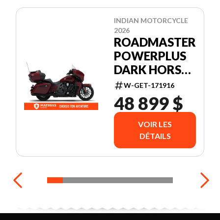
INDIAN MOTORCYCLE
2026
ROADMASTER
POWERPLUS
DARK HORSE
+ 112 &
W-GET-171916
AUDIO
48 899 $
PACKAGE
VOIR LES
DÉTAILS