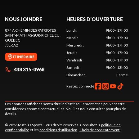
NOUS JOINDRE
HEURES D'OUVERTURE
874 A CHEMIN DES PATRIOTES
Lundi
:
9h00 - 17h00
SAINT-MATHIAS-SUR-RICHELIEU
,
Mardi
:
9h00 - 17h00
QUÉBEC
J3L 6A2
Mercredi
:
9h00 - 17h00
Jeudi
:
9h00 - 17h00
ITINÉRAIRE
Vendredi
:
9h00 - 17h00
Samedi
:
9h00 - 13h00
438 315-0968
Dimanche
:
Fermé
Restez connecté
Les données affichées sont à titre indicatif seulement et ne peuvent être
considérées comme contractuelles. Veuillez nous consulter pour plus de
détails.
© 2026 Mathias Sports. Tous droits réservés. Consultez la
politique de
confidentialité
et les
conditions d'utilisation
.
Choix de consentement.