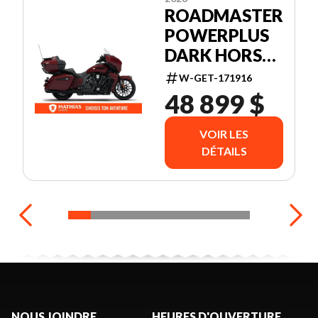
ROADMASTER
POWERPLUS
DARK HORSE
+ 112 &
W-GET-171916
AUDIO
48 899 $
PACKAGE
VOIR LES
DÉTAILS
NOUS JOINDRE
HEURES D'OUVERTURE