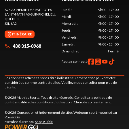
874 A CHEMIN DES PATRIOTES
Lundi
:
9h00 - 17h00
SAINT-MATHIAS-SUR-RICHELIEU
,
Mardi
:
9h00 - 17h00
QUÉBEC
J3L 6A2
Mercredi
:
9h00 - 17h00
Jeudi
:
9h00 - 17h00
ITINÉRAIRE
Vendredi
:
9h00 - 17h00
Samedi
:
9h00 - 13h00
438 315-0968
Dimanche
:
Fermé
Restez connecté
Les données affichées sont à titre indicatif seulement et ne peuvent être
considérées comme contractuelles. Veuillez nous consulter pour plus de
détails.
© 2026 Mathias Sports. Tous droits réservés. Consultez la
politique de
confidentialité
et les
conditions d'utilisation
.
Choix de consentement.
© 2026 Conception et hébergement de sites
Web pour sport motorisé par
Power Go
.
Membre du réseau
Shop A Ride
.