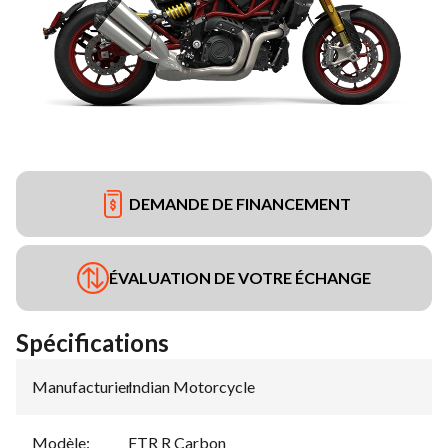
DEMANDE DE FINANCEMENT
ÉVALUATION DE VOTRE ÉCHANGE
Spécifications
Manufacturier
Indian Motorcycle
:
Modèle
:
FTR R Carbon