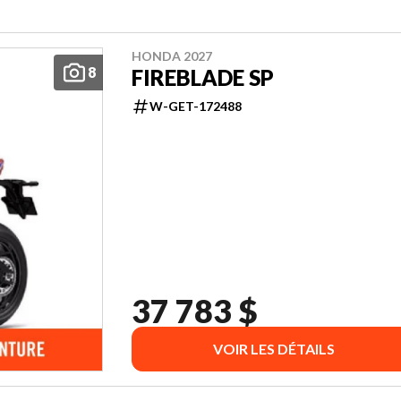
HONDA 2027
8
FIREBLADE SP
W-GET-172488
37 783 $
VOIR LES DÉTAILS