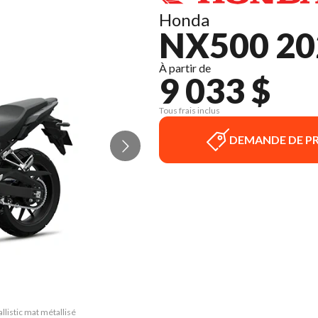
Honda
NX500 20
À partir de
9 033 $
Tous frais inclus
DEMANDE DE PR
llistic mat métallisé
La version du modèle