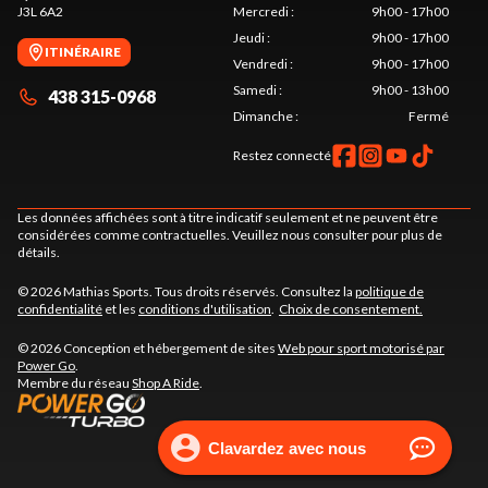
J3L 6A2
Mercredi
:
9h00 - 17h00
Jeudi
:
9h00 - 17h00
ITINÉRAIRE
Vendredi
:
9h00 - 17h00
Samedi
:
9h00 - 13h00
438 315-0968
Dimanche
:
Fermé
Restez connecté
Les données affichées sont à titre indicatif seulement et ne peuvent être
considérées comme contractuelles. Veuillez nous consulter pour plus de
détails.
© 2026 Mathias Sports. Tous droits réservés. Consultez la
politique de
confidentialité
et les
conditions d'utilisation
.
Choix de consentement.
© 2026 Conception et hébergement de sites
Web pour sport motorisé par
Power Go
.
Membre du réseau
Shop A Ride
.