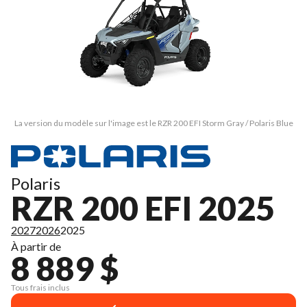
La version du modèle sur l'image est le RZR 200 EFI Storm Gray / Polaris Blue
Polaris
RZR 200 EFI 2025
2027
2026
2025
À partir de
8 889 $
Tous frais inclus